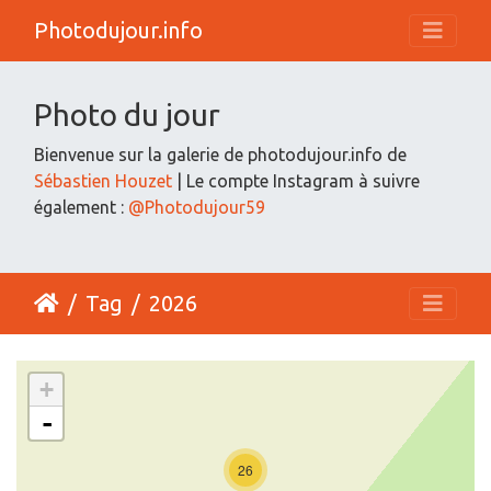
Photodujour.info
Photo du jour
Bienvenue sur la galerie de photodujour.info de
Sébastien Houzet
| Le compte Instagram à suivre
également :
@Photodujour59
Tag
2026
+
-
26