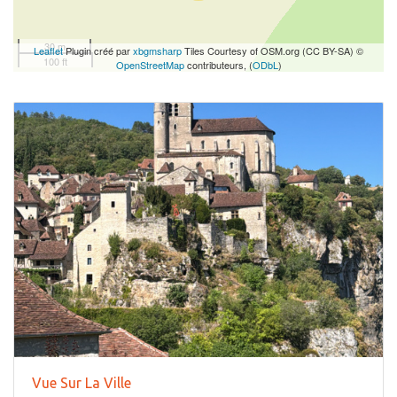
30 m
Leaflet
Plugin créé par
xbgmsharp
Tiles Courtesy of OSM.org (CC BY-SA) ©
100 ft
OpenStreetMap
contributeurs, (
ODbL
)
Vue Sur La Ville