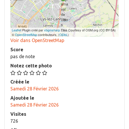
Leaflet
Plugin créé par
xbgmsharp
Tiles Courtesy of OSM.org (CC BY-SA)
©
OpenStreetMap
contributeurs, (
ODbL
)
Voir dans OpenStreetMap
Score
pas de note
Notez cette photo
Créée le
Samedi 28 Février 2026
Ajoutée le
Samedi 28 Février 2026
Visites
726