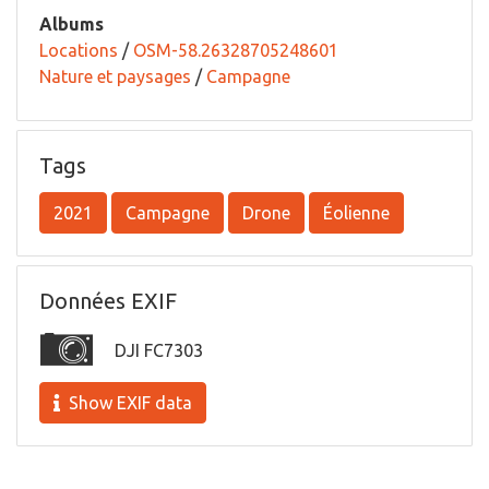
Albums
Locations
/
OSM-58.26328705248601
Nature et paysages
/
Campagne
Tags
2021
Campagne
Drone
Éolienne
Données EXIF
DJI FC7303
Show EXIF data