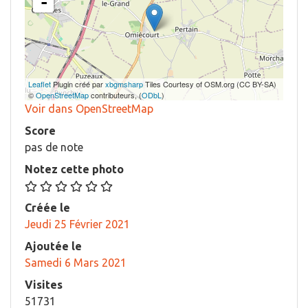
-
Leaflet
Plugin créé par
xbgmsharp
Tiles Courtesy of OSM.org (CC BY-SA)
©
OpenStreetMap
contributeurs, (
ODbL
)
Voir dans OpenStreetMap
Score
pas de note
Notez cette photo
Créée le
Jeudi 25 Février 2021
Ajoutée le
Samedi 6 Mars 2021
Visites
51731