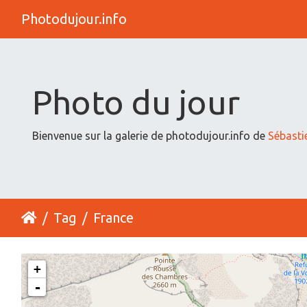
Photodujour.info
Photo du jour
Bienvenue sur la galerie de photodujour.info de
Sébasti
Tag
France
+
-