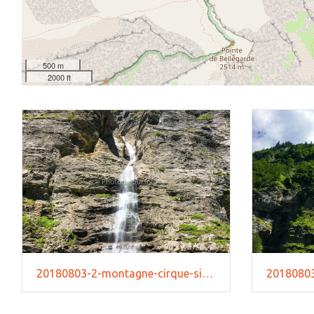
500 m
2000 ft
20180803-2-montagne-cirque-sixt-fer-cheval