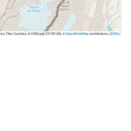
arp
Tiles Courtesy of OSM.org (CC BY-SA) ©
OpenStreetMap
contributeurs, (
ODbL
)