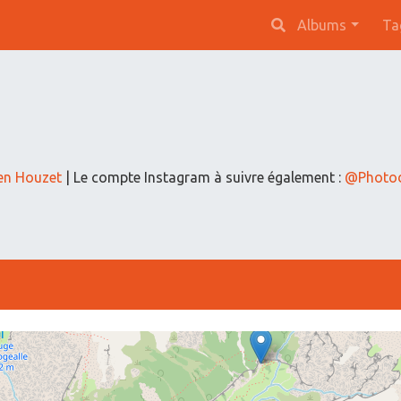
Albums
Ta
en Houzet
| Le compte Instagram à suivre également :
@Photod