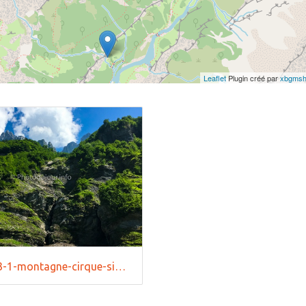
Leaflet
Plugin créé par
xbgmsh
20180803-1-montagne-cirque-sixt-fer-cheval