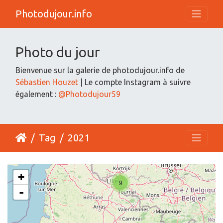
Photodujour.info
Photo du jour
Bienvenue sur la galerie de photodujour.info de
Sébastien Houzet
| Le compte Instagram à suivre
également :
@Photodujour59
Tag
2021
+
9
-