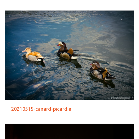
20210515-canard-picardie