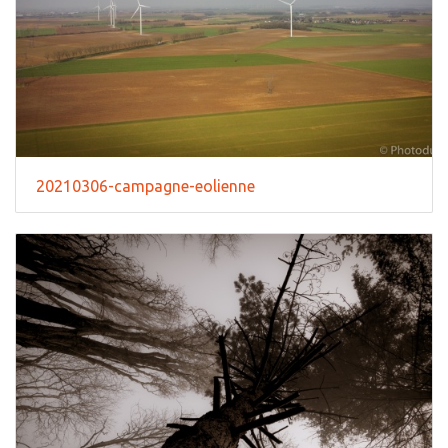
20210306-campagne-eolienne