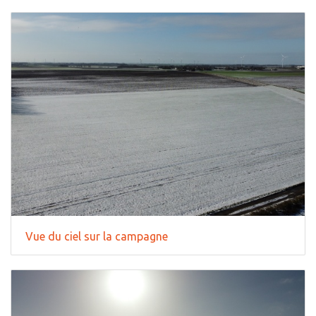
Vue du ciel sur la campagne