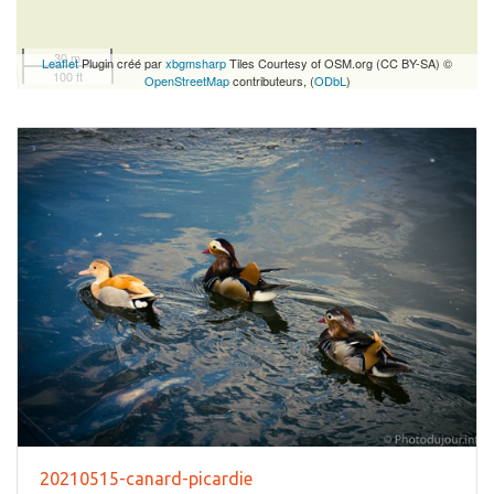
30 m
Leaflet
Plugin créé par
xbgmsharp
Tiles Courtesy of OSM.org (CC BY-SA) ©
100 ft
OpenStreetMap
contributeurs, (
ODbL
)
20210515-canard-picardie