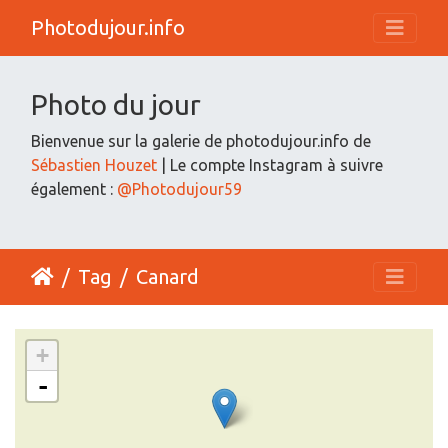
Photodujour.info
Photo du jour
Bienvenue sur la galerie de photodujour.info de
Sébastien Houzet
| Le compte Instagram à suivre
également :
@Photodujour59
Tag
Canard
+
-