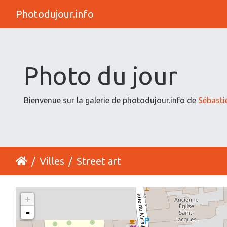
Photodujour.info
Photo du jour
Bienvenue sur la galerie de photodujour.info de
Sébasti
Villes
Street art
+
-