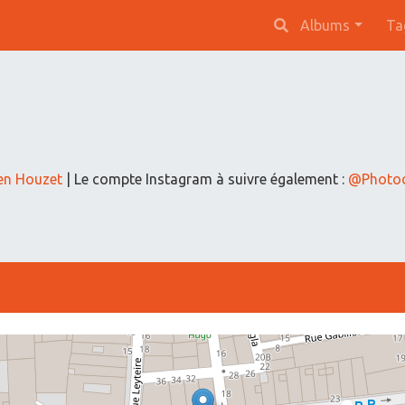
Albums
Ta
en Houzet
| Le compte Instagram à suivre également :
@Photod