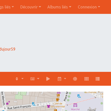
gs liés
Découvrir
Albums liés
Connexion
ujour59