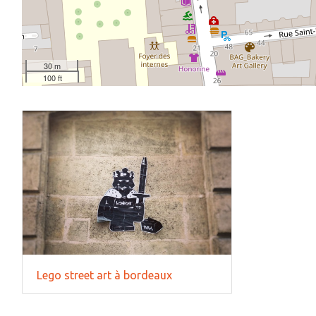
30 m
100 ft
Lego street art à bordeaux