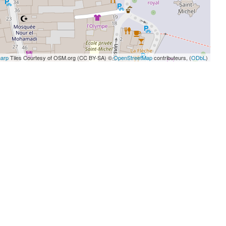
arp
Tiles Courtesy of OSM.org (CC BY-SA) ©
OpenStreetMap
contributeurs, (
ODbL
)