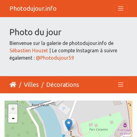
Photodujour.info
Photo du jour
Bienvenue sur la galerie de photodujour.info de
Sébastien Houzet
| Le compte Instagram à suivre
également :
@Photodujour59
Villes
Décorations
+
-