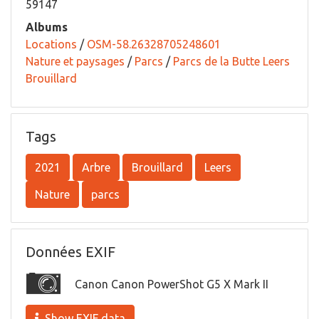
59147
Albums
Locations
/
OSM-58.26328705248601
Nature et paysages
/
Parcs
/
Parcs de la Butte Leers
Brouillard
Tags
2021
Arbre
Brouillard
Leers
Nature
parcs
Données EXIF
Canon Canon PowerShot G5 X Mark II
Show EXIF data