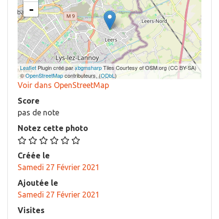
-
Leaflet
Plugin créé par
xbgmsharp
Tiles Courtesy of OSM.org (CC BY-SA)
©
OpenStreetMap
contributeurs, (
ODbL
)
Voir dans OpenStreetMap
Score
pas de note
Notez cette photo
Créée le
Samedi 27 Février 2021
Ajoutée le
Samedi 27 Février 2021
Visites